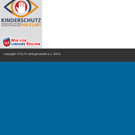
copyright © by fv veringenstadt e.v. 2013