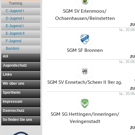
Training
C-Jugend I
D-Jugend I
E-Jugend I
E-Jugend II
F-Jugend
Bambini
AH
Jugendschutz
Links
Wir über uns
Sportheim
Impressum
Datenschutz
So finden Sie uns