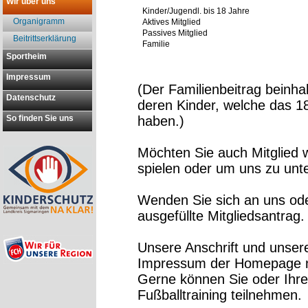
Wir über uns
Kinder/Jugendl. bis 18 Jahre
Organigramm
Aktives Mitglied
Passives Mitglied
Beitrittserklärung
Familie
Sportheim
Impressum
(Der Familienbeitrag beinhal
Datenschutz
deren Kinder, welche das 18
So finden Sie uns
haben.)
Möchten Sie auch Mitglied 
spielen oder um uns zu unt
Wenden Sie sich an uns ode
ausgefüllte Mitgliedsantrag.
Unsere Anschrift und unser
Impressum der Homepage n
Gerne können Sie oder Ihr
Fußballtraining teilnehmen.