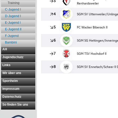
Training
C-Jugend I
D-Jugend I
E-Jugend I
E-Jugend II
F-Jugend
Bambini
AH
Jugendschutz
Links
Wir über uns
Sportheim
Impressum
Datenschutz
So finden Sie uns